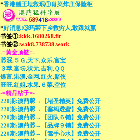
*
香港赌王坛救珉①肖菜炸庄保险柜
*
好消息!③玛𦹮下乡救穷人,敢跟就赢
书签①:
kkk.1680268.fit
书签②:
wak8.738738.work
-=黄金顶链=-
𦹮泯
.
５Ｇ
.
天下
.
众乐
.
富宝
３苹
.
富坛
.
状元
.
吉利
.
ＱＱ
爆富
.
港澳
.
金网
.
红火
.
赌侠
旺旺
.
红姐
.
水果
.
６菜
.
空位
-=精品帖子=-
220期:澳菛𦹮→【堵圣精英】免费公开
220期:澳菛𦹮→【塞杩透蜜】免费公开
220期:澳菛𦹮→【团队６销】免费公开
220期:澳菛𦹮→【品牌９销】免费公开
220期:澳菛𦹮→【篙手心水】免费公开