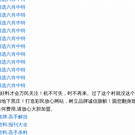
】精选六肖中特
】精选六肖中特
】精选六肖中特
】精选六肖中特
】精选六肖中特
】精选六肖中特
】精选六肖中特
】精选六肖中特
】精选六肖中特
】精选六肖中特
】精选六肖中特
好料才会万民关注！机不可失，时不再来。过了这个村就没这个
扫地下黑庄！打造彩民放心网站，树立品牌诚信旗帜！圆您翻身
任何费用,请放心大胆加盟。
挂牌
.
高手解挂
资料
.
报刊大全
资料
.
高手杀料