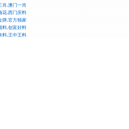
三肖
.
澳门一肖
梅花
.
西门庆料
金牌
.
官方独家
精料
.
创富好料
来料
.
王中王料
赌侠
.
大刀皇料
玄机
.
小龙人料
资料
.
宝宝高手
温料
.
官方供料
官方
.
彩券公司
精料
.
特区天顺
亮料
.
十虎权威
发料
.
澳门赌圣
心水
.
曾氏集团
红网
.
彩票赢家
猛料
.
各坛高手
平码
.
澳门彩票