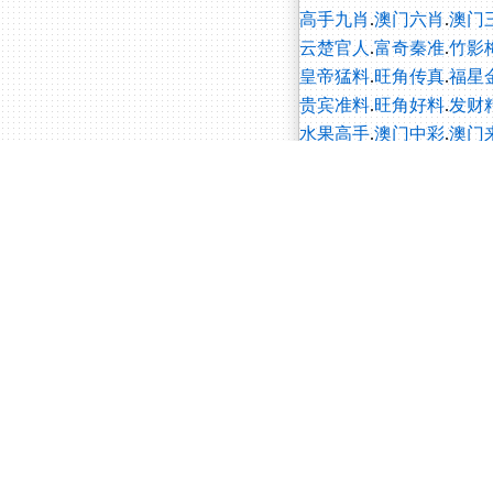
高手九肖
.
澳门六肖
.
澳门
云楚官人
.
富奇秦准
.
竹影
皇帝猛料
.
旺角传真
.
福星
贵宾准料
.
旺角好料
.
发财
水果高手
.
澳门中彩
.
澳门
六合财神
.
六合皇料
.
葡京
四柱预测
.
东方心经
.
特码
水果奶奶
.
澳门高手
.
心水
18点来料
.
澳门好彩
.
刘伯
天下精英
.
金明世家
.
澳门
百万富翁
.
凤凰马经
.
各坛
博发世家
.
高手杀料
.
蓝月
彩坛至尊
.
传真內幕
.
任我
镇坛之宝
.
精料赌圣
.
彩票
白姐信息
.
曾女士料
.
满堂
澳门原创
.
黃大仙料
.
原创
高手猛料
.
外站精料
.
平肖