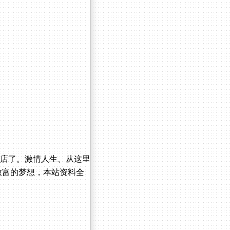
店了。激情人生、从这里
致富的梦想，本站资料全