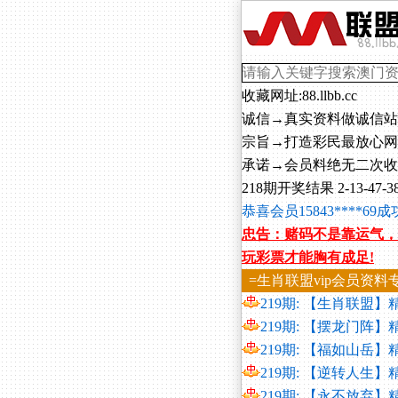
收藏网址:88.llbb.cc
诚信→真实资料做诚信站
宗旨→打造彩民最放心网
承诺→会员料绝无二次收
218期开奖结果 2-13-47-38
恭喜会员15843****69
忠告：赌码不是靠运气，
玩彩票才能胸有成足!
=生肖联盟vip会员资料
219期: 【生肖联盟
219期: 【摆龙门阵
219期: 【福如山岳
219期: 【逆转人生
219期: 【永不放弃