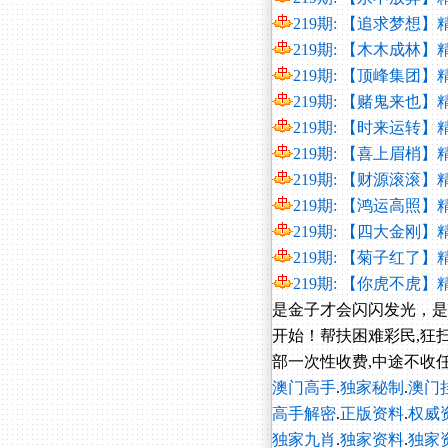
219期: 【追求梦想
219期: 【木木成林
219期: 【顶峰集团
219期: 【赌鬼来也
219期: 【时来运转
219期: 【喜上眉梢
219期: 【财源滚滚
219期: 【鸿运高照
219期: 【四大金刚
219期: 【菊子红了
219期: 【你虎不虎
是金子才会闪闪发光，是
开始！帮扶困难彩民,狂
部一次性收费,中途不收
澳门高手
.
独家秘制
.
澳门
高手解密
.
正版资料
.
权威
独家九肖
.
独家资料
.
独家